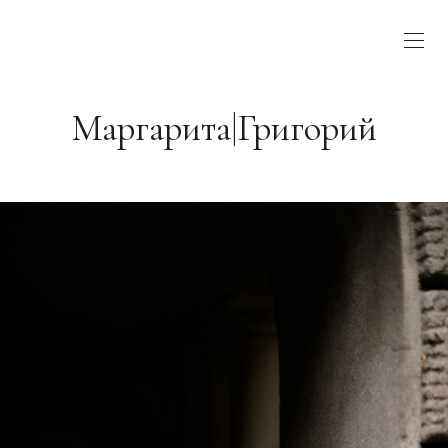
Маргарита|Григорий