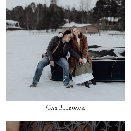
Оля|Всеволод